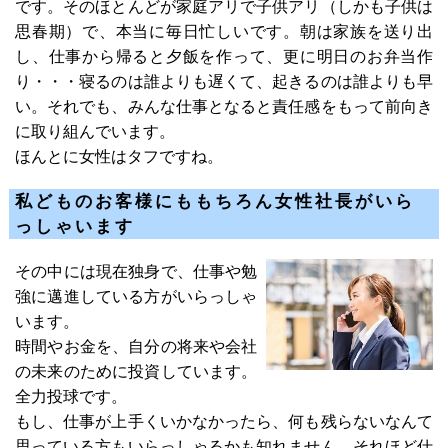
です。そのほとんどが家庭アリで子供アリ（しかも子供は
思春期）で、本当に毎日忙しいです。朝は家族を送り出
し、仕事から帰ると夕飯を作って、更に明日のお弁当作
り・・・寝るのは誰よりも遅くて、起きるのは誰よりも早
い。それでも、みんな仕事となると責任感をもって前向き
に取り組んでいます。
ほんとに女性はタフですね。
私どものお客様にももちろん女性社長がいら
っしゃいます
その中には現在独身で、仕事や勉
強に邁進している方がいらっしゃ
います。
時間やお金を、自分の将来や会社
の未来のために投資しています。
全力投球です。
もし、仕事が上手くいかなかったら、何も残らないなんて
思っている方もいらっしゃるかも知れません。それほど仕